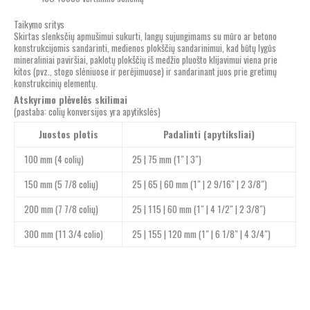
Taikymo sritys
Skirtas slenksčių apmušimui sukurti, langų sujungimams su mūro ar betono
konstrukcijomis sandarinti, medienos plokščių sandarinimui, kad būtų lygūs
mineraliniai paviršiai, paklotų plokščių iš medžio pluošto klijavimui viena prie
kitos (pvz., stogo slėniuose ir perėjimuose) ir sandarinant juos prie gretimų
konstrukcinių elementų.
Atskyrimo plėvelės skilimai
(pastaba: colių konversijos yra apytikslės)
Juostos plotis
Padalinti
(apytiksliai)
100 mm (4 colių)
25 | 75 mm (1″ | 3″)
150 mm (5 7/8 colių)
25 | 65 | 60 mm (1″ | 2 9/16″ | 2 3/8″)
200 mm (7 7/8 colių)
25 | 115 | 60 mm (1″ | 4 1/2″ | 2 3/8″)
300 mm (11 3/4 colio)
25 | 155 | 120 mm (1″ | 6 1/8″ | 4 3/4″)