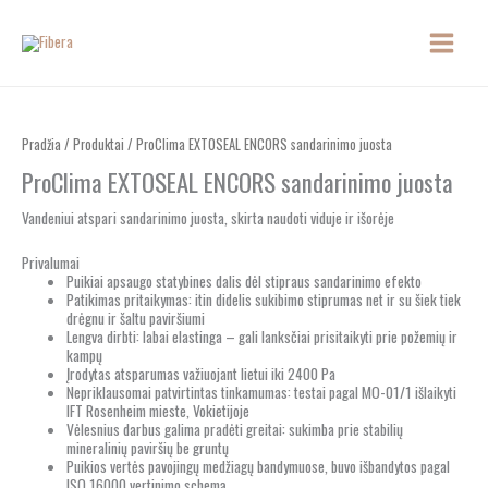
Pereiti
prie
turinio
Pradžia
/
Produktai
/ ProClima EXTOSEAL ENCORS sandarinimo juosta
ProClima EXTOSEAL ENCORS sandarinimo juosta
Vandeniui atspari sandarinimo juosta, skirta naudoti viduje ir išorėje
Privalumai
Puikiai apsaugo statybines dalis dėl stipraus sandarinimo efekto
Patikimas pritaikymas: itin didelis sukibimo stiprumas net ir su šiek tiek
drėgnu ir šaltu paviršiumi
Lengva dirbti: labai elastinga – gali lanksčiai prisitaikyti prie požemių ir
kampų
Įrodytas atsparumas važiuojant lietui iki 2400 Pa
Nepriklausomai patvirtintas tinkamumas: testai pagal MO-01/1 išlaikyti
IFT Rosenheim mieste, Vokietijoje
Vėlesnius darbus galima pradėti greitai: sukimba prie stabilių
mineralinių paviršių be gruntų
Puikios vertės pavojingų medžiagų bandymuose, buvo išbandytos pagal
ISO 16000 vertinimo schemą