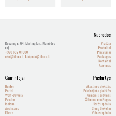
Nuorodos
Rogainių g. 64, Martinų km., Klaipėdos
Pradžia
raj.
Produktai
+370 692 01000
Privalumai
eko@fibera.lt
,
klaipeda@fibera.lt
Paslaugos
Kontaktai
Apie mus
Gamintojai
Paskirtys
Hunton
Akustinės plokštės
Partel
Priešvėjinės plokštės
Wolf-Bavaria
Grindinis šildymas
Pavatex
Šiltinimo medžiagos
Isolena
Išorės apdaila
Archisonic
Sienų blokeliai
Fibera
Vidaus apdaila