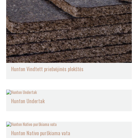
Hunton Vindtett priešvėjinės plokštės
Hunton Undertak
Hunton Nativo purškiama vata