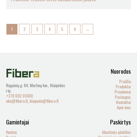
1
2
3
4
5
6
→
Nuorodos
Pradžia
Rogainių g. 64, Martinų km., Klaipėdos
Produktai
raj.
Privalumai
+370 692 01000
Paslaugos
eko@fibera.lt
,
klaipeda@fibera.lt
Kontaktai
Apie mus
Gamintojai
Paskirtys
Hunton
Akustinės plokštės