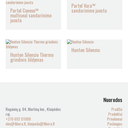
Partel Vara™
Partel Conexo™
sandarinimo juosta
multiseal sandarinimo
juosta
Hunton Silencio
Hunton Silencio Thermo
grindinis šildymas
Nuorodos
Rogainių g. 64, Martinų km., Klaipėdos
Pradžia
raj.
Produktai
+370 692 01000
Privalumai
eko@fibera.lt
,
klaipeda@fibera.lt
Paslaugos