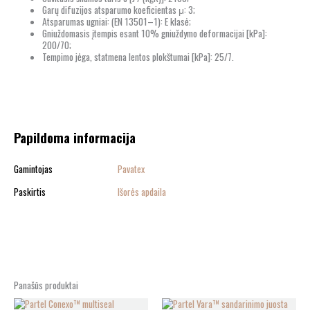
Garų difuzijos atsparumo koeficientas μ: 3;
Atsparumas ugniai: (EN 13501–1): E klasė;
Gniuždomasis įtempis esant 10% gniuždymo deformacijai [kPa]:
200/70;
Tempimo jėga, statmena lentos plokštumai [kPa]: 25/7.
Papildoma informacija
Gamintojas
Pavatex
Paskirtis
Išorės apdaila
Panašūs produktai