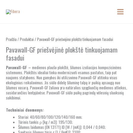
Pereiti
prie
turinio
Pradžia
/
Produktai
/ Pavawall-GF priešvėjinė plokštė tinkuojamam fasadui
Pavawall-GF priešvėjinė plokštė tinkuojamam
fasadui
Pavawall-GF
–
medienos plaušo plokštė, šilumos izoliacijos kompozicinėms
sistemoms. Plokštės idealiai tinka modernizuoti esamus pastatus, taip pat
naujoms statyboms. Nuo gamybos iki utilizavimo Pavawall-GF atitinka visus
ekologinius reikalavimus. Jis siūlo didelę šiluminę talpą ir puikią apsaugą nuo
šilumos vasarą. Pavawall-GF žaliava yra natūralios spygliuočių medienos atliekos,
susidarančios lentpjūvėse. Pavawall-GF siūlo puikų pagrindą vėlesnių sluoksnių
sukibimui.
Techniniai duomenys:
Storiai: 40/60/80/100/120/140/160 mm;
Tūrinis tankis ρ [kg / m3]: 195/130;
Šilumos laidumas (EN 13171) lD [W / (mK)]: 0,044 / 0,040;
Savitasis šilumos tūris c [J / (kgK)]: 2100;