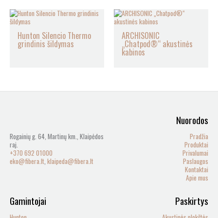
Hunton Silencio Thermo
ARCHISONIC
grindinis šildymas
„Chatpod®“ akustinės
kabinos
Nuorodos
Rogainių g. 64, Martinų km., Klaipėdos
Pradžia
raj.
Produktai
+370 692 01000
Privalumai
eko@fibera.lt
,
klaipeda@fibera.lt
Paslaugos
Kontaktai
Apie mus
Gamintojai
Paskirtys
Hunton
Akustinės plokštės