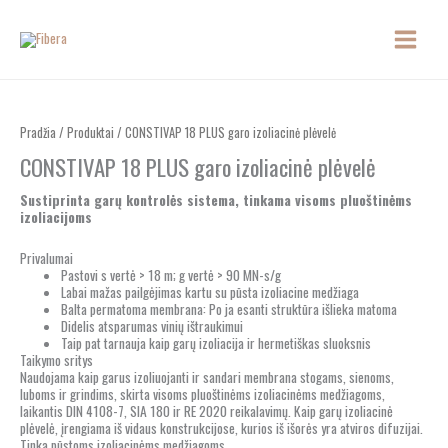
Pereiti
prie
turinio
Pradžia
/
Produktai
/ CONSTIVAP 18 PLUS garo izoliacinė plėvelė
CONSTIVAP 18 PLUS garo izoliacinė plėvelė
Sustiprinta garų kontrolės sistema, tinkama visoms pluoštinėms
izoliacijoms
Privalumai
Pastovi s vertė > 18 m; g vertė > 90 MN-s/g
Labai mažas pailgėjimas kartu su pūsta izoliacine medžiaga
Balta permatoma membrana: Po ja esanti struktūra išlieka matoma
Didelis atsparumas vinių ištraukimui
Taip pat tarnauja kaip garų izoliacija ir hermetiškas sluoksnis
Taikymo sritys
Naudojama kaip garus izoliuojanti ir sandari membrana stogams, sienoms,
luboms ir grindims, skirta visoms pluoštinėms izoliacinėms medžiagoms,
laikantis DIN 4108-7, SIA 180 ir RE 2020 reikalavimų. Kaip garų izoliacinė
plėvelė, įrengiama iš vidaus konstrukcijose, kurios iš išorės yra atviros difuzijai.
Tinka pūstoms izoliacinėms medžiagoms.