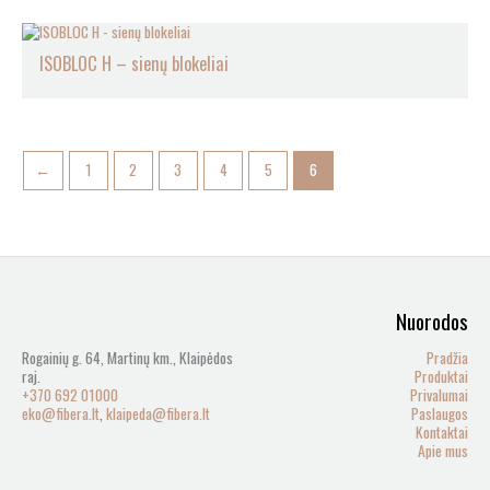
ISOBLOC H – sienų blokeliai
←
1
2
3
4
5
6
Nuorodos
Rogainių g. 64, Martinų km., Klaipėdos
Pradžia
raj.
Produktai
+370 692 01000
Privalumai
eko@fibera.lt
,
klaipeda@fibera.lt
Paslaugos
Kontaktai
Apie mus